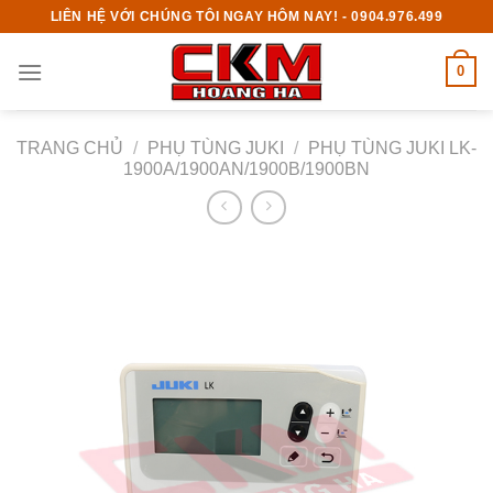
Skip
LIÊN HỆ VỚI CHÚNG TÔI NGAY HÔM NAY! - 0904.976.499
to
content
0
TRANG CHỦ
/
PHỤ TÙNG JUKI
/
PHỤ TÙNG JUKI LK-
1900A/1900AN/1900B/1900BN