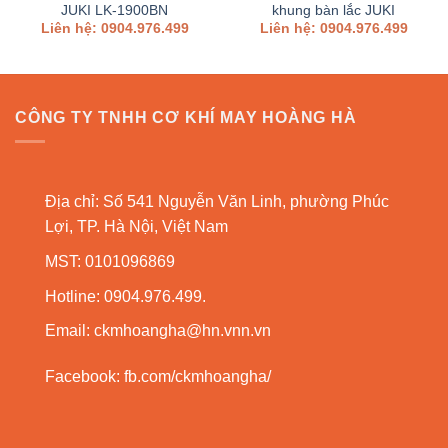
JUKI LK-1900BN
khung bàn lắc JUKI
Liên hệ: 0904.976.499
Liên hệ: 0904.976.499
CÔNG TY TNHH CƠ KHÍ MAY HOÀNG HÀ
Địa chỉ: Số 541 Nguyễn Văn Linh, phường Phúc
Lợi, TP. Hà Nội, Việt Nam
MST: 0101096869
Hotline: 0904.976.499.
Email:
ckmhoangha@hn.vnn.vn
Facebook:
fb.com/ckmhoangha/