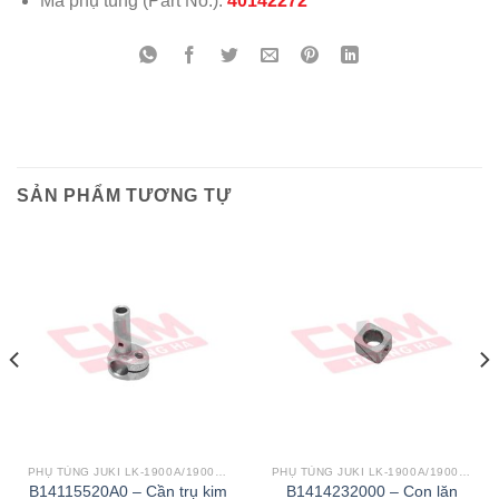
Mã phụ tùng (Part No.):
40142272
SẢN PHẨM TƯƠNG TỰ
PHỤ TÙNG JUKI LK-1900A/1900AN/1900B/1900BN
PHỤ TÙNG JUKI LK-1900A/1900AN/1900B/1900BN
B14115520A0 – Cần trụ kim
B1414232000 – Con lăn