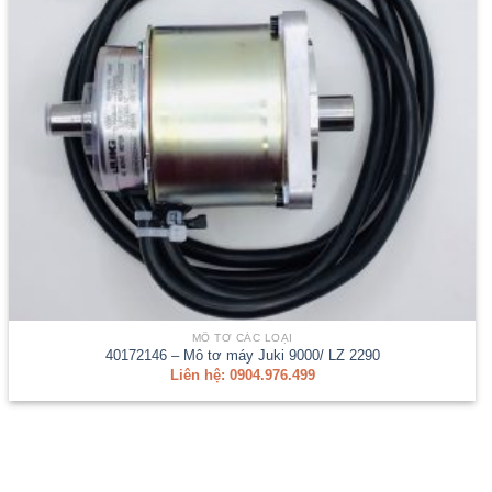
MÔ TƠ CÁC LOẠI
40172146 – Mô tơ máy Juki 9000/ LZ 2290
Liên hệ: 0904.976.499