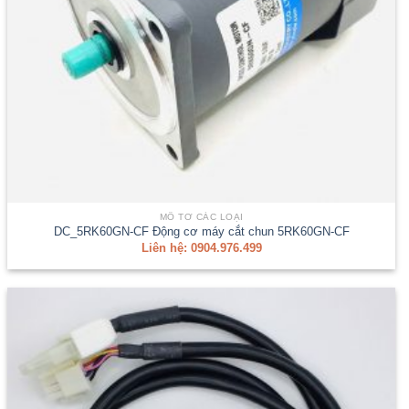
MÔ TƠ CÁC LOẠI
DC_5RK60GN-CF Động cơ máy cắt chun 5RK60GN-CF
Liên hệ: 0904.976.499