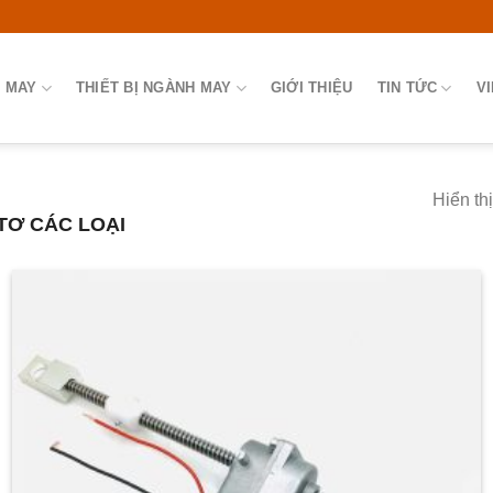
 MAY
THIẾT BỊ NGÀNH MAY
GIỚI THIỆU
TIN TỨC
V
Hiển th
TƠ CÁC LOẠI