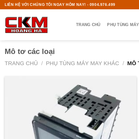
Skip
LIÊN HỆ VỚI CHÚNG TÔI NGAY HÔM NAY! - 0904.976.499
to
content
TRANG CHỦ
PHỤ TÙNG MÁY
Mô tơ các loại
TRANG CHỦ
/
PHỤ TÙNG MÁY MAY KHÁC
/
MÔ 