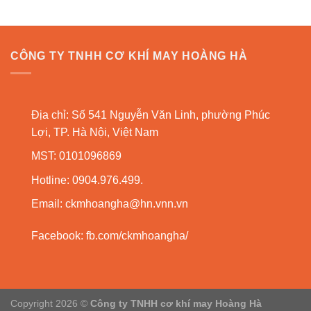
CÔNG TY TNHH CƠ KHÍ MAY HOÀNG HÀ
Địa chỉ: Số 541 Nguyễn Văn Linh, phường Phúc
Lợi, TP. Hà Nội, Việt Nam
MST: 0101096869
Hotline: 0904.976.499.
Email:
ckmhoangha@hn.vnn.vn
Facebook:
fb.com/ckmhoangha/
Copyright 2026 ©
Công ty TNHH cơ khí may Hoàng Hà