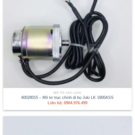
MÔ TƠ CÁC LOẠI
40028015 – Mô tơ trục chính di bọ Juki LK 1900ASS
Liên hệ: 0904.976.499