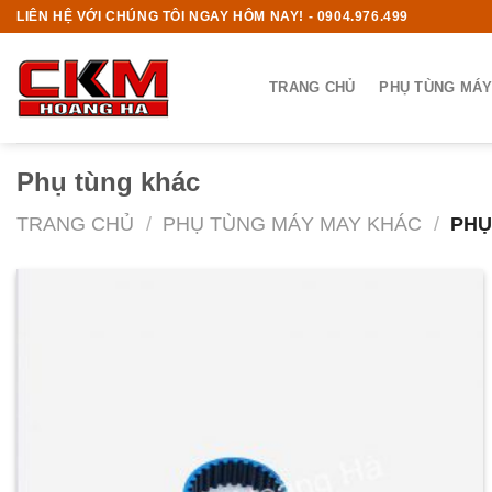
Skip
LIÊN HỆ VỚI CHÚNG TÔI NGAY HÔM NAY! - 0904.976.499
to
content
TRANG CHỦ
PHỤ TÙNG MÁY
Phụ tùng khác
TRANG CHỦ
/
PHỤ TÙNG MÁY MAY KHÁC
/
PHỤ