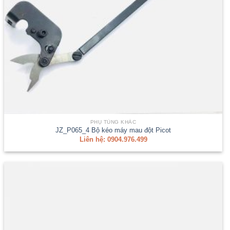
PHỤ TÙNG KHÁC
JZ_P065_4 Bộ kéo máy mau đột Picot
Liên hệ: 0904.976.499