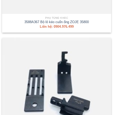
PHỤ TÙNG KHÁC
3588A367 Bộ lô kéo cuốn ống ZOJE 35800
Liên hệ: 0904.976.499