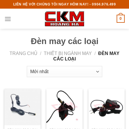
Skip
LIÊN HỆ VỚI CHÚNG TÔI NGAY HÔM NAY! - 0904.976.499
to
content
0
Đèn may các loại
TRANG CHỦ
/
THIẾT BỊ NGÀNH MAY
/
ĐÈN MAY
CÁC LOẠI