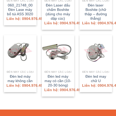
ĐÈN MAY CÁC LOẠI
ĐÈN MAY CÁC LOẠI
ĐÈN MAY CÁC LOẠI
060_21748_00
Đèn Laser dấu
Đèn laser
Đèn Lase máy
chấm Boshite
Boshite (chữ
bổ túi ASS 3020
(dùng cho máy
thập – đường
dập cúc)
thẳng)
Liên hệ: 0904.976.499
Liên hệ: 0904.976.499
Liên hệ: 0904.976.
ĐÈN MAY CÁC LOẠI
ĐÈN MAY CÁC LOẠI
ĐÈN MAY CÁC LOẠI
Đèn led máy
Đèn led máy
Đèn led may
may không cần
may có cần (10-
chữ U
20-30 bóng)
Liên hệ: 0904.976.499
Liên hệ: 0904.976.
Liên hệ: 0904.976.499