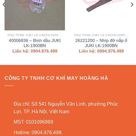
PHỤ TÙNG JUKI LK-1900A/1900AN/1900B/1900BN
PHỤ TÙNG JUKI LK-1900A/1900AN/1900B/1900BN
40006836 – Bình dầu JUKI
26221200 – Nhíp đỡ nắp ổ
LK-1900BN
JUKI LK-1900BN
Liên hệ: 0904.976.499
Liên hệ: 0904.976.499
CÔNG TY TNHH CƠ KHÍ MAY HOÀNG HÀ
Địa chỉ: Số 541 Nguyễn Văn Linh, phường Phúc
Lợi, TP. Hà Nội, Việt Nam
MST: 0101096869
Hotline: 0904.976.499.