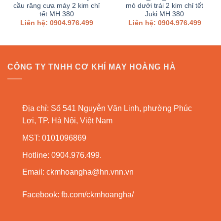
cầu răng cưa máy 2 kim chỉ
mỏ dưới trái 2 kim chỉ tết
tết MH 380
Juki MH 380
Liên hệ: 0904.976.499
Liên hệ: 0904.976.499
CÔNG TY TNHH CƠ KHÍ MAY HOÀNG HÀ
Địa chỉ: Số 541 Nguyễn Văn Linh, phường Phúc
Lợi, TP. Hà Nội, Việt Nam
MST: 0101096869
Hotline: 0904.976.499.
Email:
ckmhoangha@hn.vnn.vn
Facebook:
fb.com/ckmhoangha/