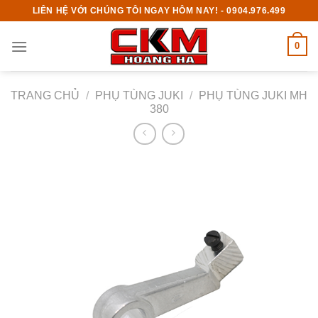
Skip
LIÊN HỆ VỚI CHÚNG TÔI NGAY HÔM NAY! - 0904.976.499
to
content
0
TRANG CHỦ
/
PHỤ TÙNG JUKI
/
PHỤ TÙNG JUKI MH
380