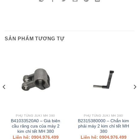
SẢN PHẨM TƯƠNG TỰ
PHỤ TÙNG JUKI MH 380
PHỤ TÙNG JUKI MH 380
B41033520A0 – Giá biên
B2315380000 – Chắn kim
cầu răng cưa của máy 2
phải máy 2 kim chỉ tết MH
kim chỉ tết MH 380
380
Liên hệ: 0904.976.499
Liên hệ: 0904.976.499