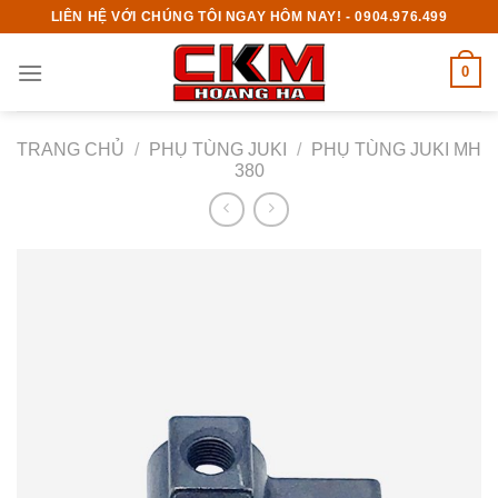
Skip
LIÊN HỆ VỚI CHÚNG TÔI NGAY HÔM NAY! - 0904.976.499
to
content
0
TRANG CHỦ
/
PHỤ TÙNG JUKI
/
PHỤ TÙNG JUKI MH
380