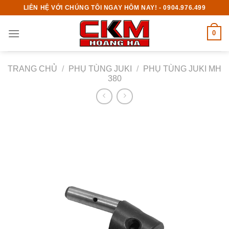
Skip
LIÊN HỆ VỚI CHÚNG TÔI NGAY HÔM NAY! - 0904.976.499
to
content
0
TRANG CHỦ
/
PHỤ TÙNG JUKI
/
PHỤ TÙNG JUKI MH
380