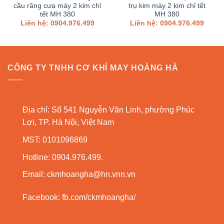
cầu răng cưa máy 2 kim chỉ
trụ kim máy 2 kim chỉ tết
tết MH 380
MH 380
Liên hệ: 0904.976.499
Liên hệ: 0904.976.499
CÔNG TY TNHH CƠ KHÍ MAY HOÀNG HÀ
Địa chỉ: Số 541 Nguyễn Văn Linh, phường Phúc
Lợi, TP. Hà Nội, Việt Nam
MST: 0101096869
Hotline: 0904.976.499.
Email:
ckmhoangha@hn.vnn.vn
Facebook:
fb.com/ckmhoangha/