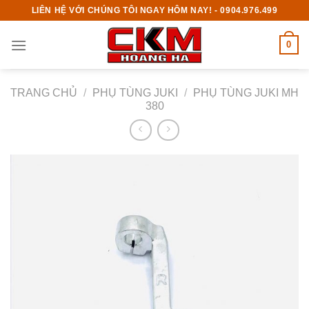
Skip
LIÊN HỆ VỚI CHÚNG TÔI NGAY HÔM NAY! - 0904.976.499
to
content
0
TRANG CHỦ
/
PHỤ TÙNG JUKI
/
PHỤ TÙNG JUKI MH
380