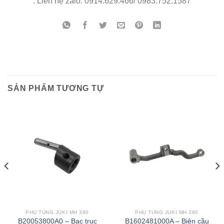
. Liên hệ zalo: 0914.629.466/ 0983.752.1587
SẢN PHẨM TƯƠNG TỰ
PHỤ TÙNG JUKI MH 380
PHỤ TÙNG JUKI MH 380
B20053800A0 – Bạc trục
B1602481000A – Biên cầu