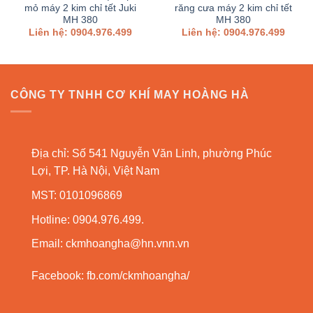
mỏ máy 2 kim chỉ tết Juki
răng cưa máy 2 kim chỉ tết
MH 380
MH 380
Liên hệ: 0904.976.499
Liên hệ: 0904.976.499
CÔNG TY TNHH CƠ KHÍ MAY HOÀNG HÀ
Địa chỉ: Số 541 Nguyễn Văn Linh, phường Phúc
Lợi, TP. Hà Nội, Việt Nam
MST: 0101096869
Hotline: 0904.976.499.
Email:
ckmhoangha@hn.vnn.vn
Facebook:
fb.com/ckmhoangha/