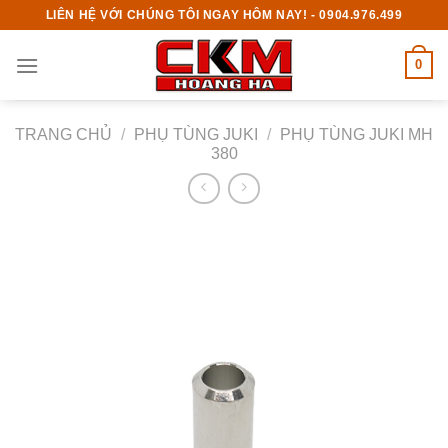
Skip
LIÊN HỆ VỚI CHÚNG TÔI NGAY HÔM NAY! - 0904.976.499
to
content
0
TRANG CHỦ
/
PHỤ TÙNG JUKI
/
PHỤ TÙNG JUKI MH
380