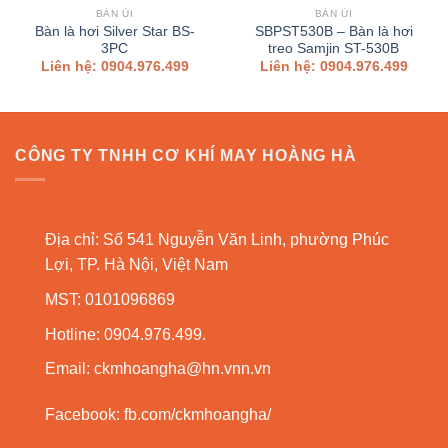
BÀN ỦI
BÀN ỦI
Bàn là hơi Silver Star BS-
SBPST530B – Bàn là hơi
3PC
treo Samjin ST-530B
Liên hệ: 0904.976.499
Liên hệ: 0904.976.499
CÔNG TY TNHH CƠ KHÍ MAY HOÀNG HÀ
Địa chỉ: Số 541 Nguyễn Văn Linh, phường Phúc
Lợi, TP. Hà Nội, Việt Nam
MST: 0101096869
Hotline: 0904.976.499.
Email:
ckmhoangha@hn.vnn.vn
Facebook:
fb.com/ckmhoangha/