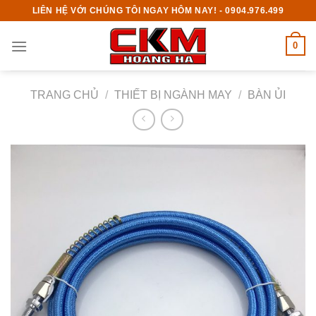
Skip
LIÊN HỆ VỚI CHÚNG TÔI NGAY HÔM NAY! - 0904.976.499
to
content
0
TRANG CHỦ
/
THIẾT BỊ NGÀNH MAY
/
BÀN ỦI