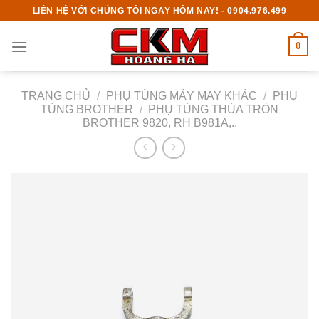
Skip
LIÊN HỆ VỚI CHÚNG TÔI NGAY HÔM NAY! - 0904.976.499
to
content
0
TRANG CHỦ
/
PHỤ TÙNG MÁY MAY KHÁC
/
PHỤ
TÙNG BROTHER
/
PHỤ TÙNG THÙA TRÒN
BROTHER 9820, RH B981A,..