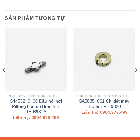
SẢN PHẨM TƯƠNG TỰ
PHỤ TÙNG THÙA TRÒN BROTHER 9820, RH B981A,..
PHỤ TÙNG THÙA TRÒN BROTHER 9820, RH B981A,..
S44532_0_00 Đầu nối hơi
SA5835_001 Chi tiết máy
Pittong bàn ép Broether
Brother RH 9820
RH-B981A
Liên hệ: 0904.976.499
Liên hệ: 0904.976.499