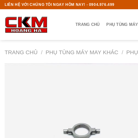
Skip
LIÊN HỆ VỚI CHÚNG TÔI NGAY HÔM NAY! - 0904.976.499
to
content
TRANG CHỦ
PHỤ TÙNG MÁY
TRANG CHỦ
/
PHỤ TÙNG MÁY MAY KHÁC
/
PHỤ