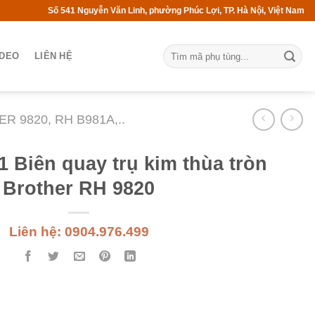
Số 541 Nguyễn Văn Linh, phường Phúc Lợi, TP. Hà Nội, Việt Nam
IDEO
LIÊN HỆ
 9820, RH B981A,..
 Biên quay trụ kim thùa tròn
Brother RH 9820
Liên hệ: 0904.976.499