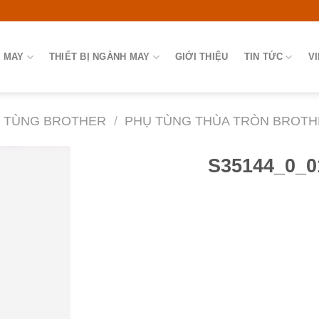
 MAY
THIẾT BỊ NGÀNH MAY
GIỚI THIỆU
TIN TỨC
V
 TÙNG BROTHER
/
PHỤ TÙNG THÙA TRÒN BROTHER
S35144_0_01