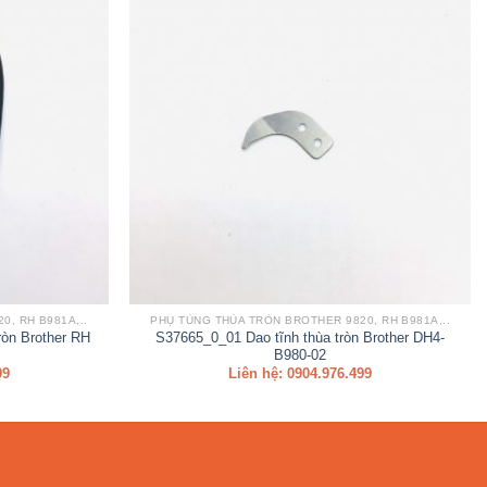
, RH B981A,..
PHỤ TÙNG THÙA TRÒN BROTHER 9820, RH B981A,..
ròn Brother RH
S37665_0_01 Dao tĩnh thùa tròn Brother DH4-
B980-02
99
Liên hệ: 0904.976.499