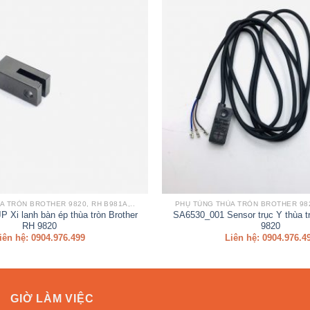
A TRÒN BROTHER 9820, RH B981A,..
PHỤ TÙNG THÙA TRÒN BROTHER 9820
 Xi lanh bàn ép thùa tròn Brother
SA6530_001 Sensor trục Y thùa t
RH 9820
9820
iên hệ: 0904.976.499
Liên hệ: 0904.976.4
GIỜ LÀM VIỆC