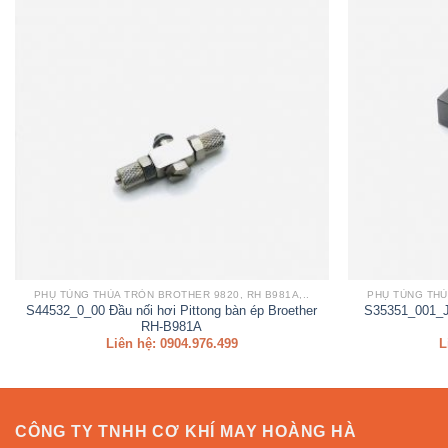
PHỤ TÙNG THÙA TRÒN BROTHER 9820, RH B981A,..
PHỤ TÙNG THÙ
S44532_0_00 Đầu nối hơi Pittong bàn ép Broether
S35351_001_JP
RH-B981A
Liên hệ: 0904.976.499
L
CÔNG TY TNHH CƠ KHÍ MAY HOÀNG HÀ