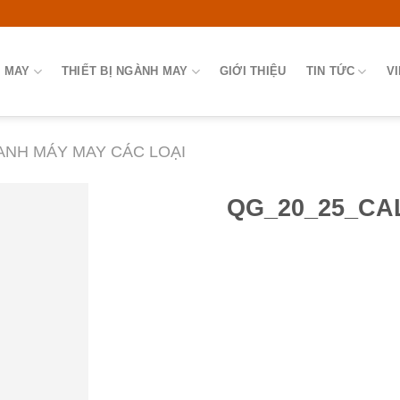
 MAY
THIẾT BỊ NGÀNH MAY
GIỚI THIỆU
TIN TỨC
V
LANH MÁY MAY CÁC LOẠI
QG_20_25_CAL