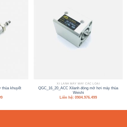
XI LANH MÁY MAY CÁC LOẠI
 thùa khuyết
QGC_16_20_ACC Xilanh đóng mở hơi máy thùa
Weishi
99
Liên hệ: 0904.976.499