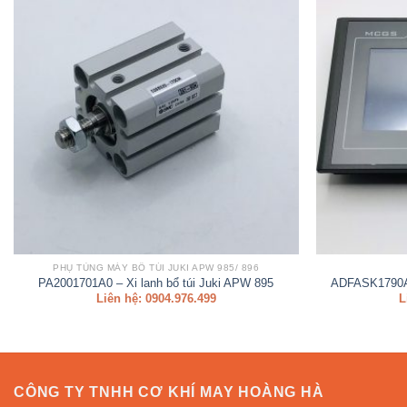
PHỤ TÙNG MÁY BỔ TÚI JUKI APW 985/ 896
PA2001701A0 – Xi lanh bổ túi Juki APW 895
ADFASK1790A 
Liên hệ: 0904.976.499
L
CÔNG TY TNHH CƠ KHÍ MAY HOÀNG HÀ