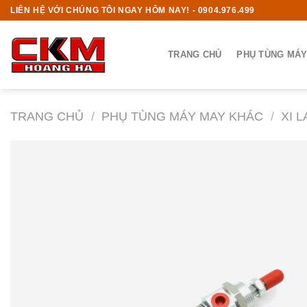
Skip
LIÊN HỆ VỚI CHÚNG TÔI NGAY HÔM NAY! - 0904.976.499
to
content
TRANG CHỦ
PHỤ TÙNG MÁY
TRANG CHỦ
/
PHỤ TÙNG MÁY MAY KHÁC
/
XI 