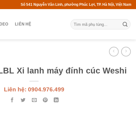
Số 541 Nguyễn Văn Linh, phường Phúc Lợi, TP. Hà Nội, Việt Nam
IDEO
LIÊN HỆ
BL Xi lanh máy đính cúc Weshi
Liên hệ: 0904.976.499