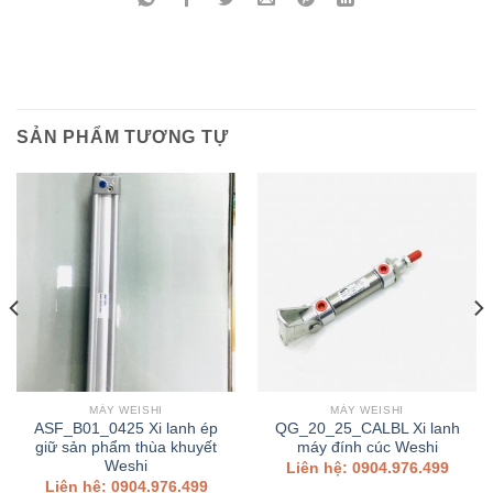
SẢN PHẨM TƯƠNG TỰ
MÁY WEISHI
MÁY WEISHI
ASF_B01_0425 Xi lanh ép
QG_20_25_CALBL Xi lanh
giữ sản phẩm thùa khuyết
máy đính cúc Weshi
Weshi
Liên hệ: 0904.976.499
Liên hệ: 0904.976.499