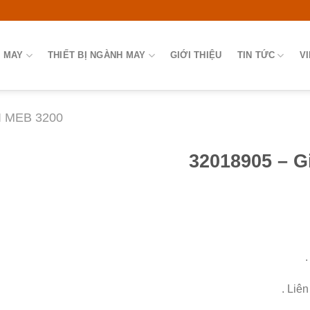
 MAY
THIẾT BỊ NGÀNH MAY
GIỚI THIỆU
TIN TỨC
V
 MEB 3200
32018905 – G
.
. Liê