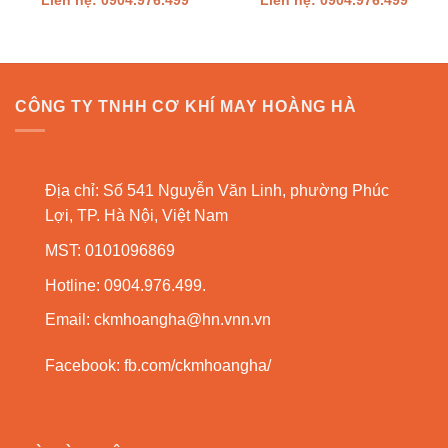
Liên hệ: 0904.976.499
Liên hệ: 0904.976.499
CÔNG TY TNHH CƠ KHÍ MAY HOÀNG HÀ
Địa chỉ: Số 541 Nguyễn Văn Linh, phường Phúc
Lợi, TP. Hà Nội, Việt Nam
MST: 0101096869
Hotline: 0904.976.499.
Email:
ckmhoangha@hn.vnn.vn
Facebook:
fb.com/ckmhoangha/