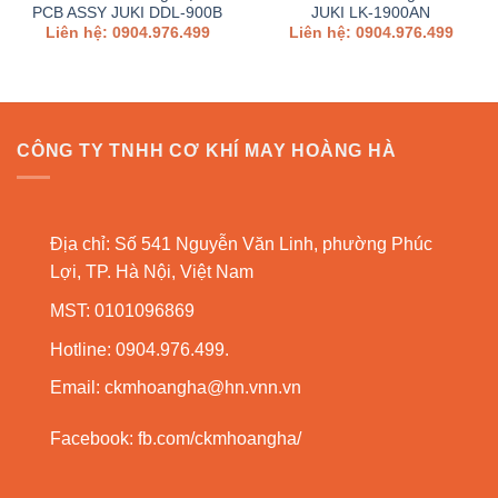
PCB ASSY JUKI DDL-900B
JUKI LK-1900AN
Liên hệ: 0904.976.499
Liên hệ: 0904.976.499
CÔNG TY TNHH CƠ KHÍ MAY HOÀNG HÀ
Địa chỉ: Số 541 Nguyễn Văn Linh, phường Phúc
Lợi, TP. Hà Nội, Việt Nam
MST: 0101096869
Hotline: 0904.976.499.
Email:
ckmhoangha@hn.vnn.vn
Facebook:
fb.com/ckmhoangha/