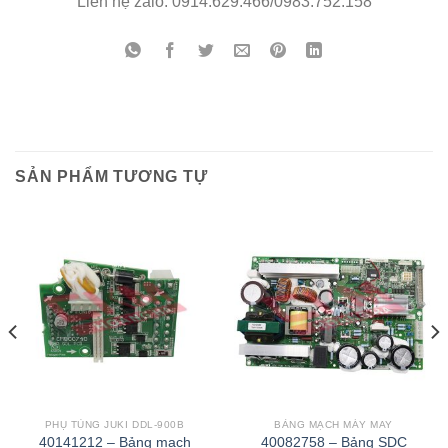
Liên hệ zalo: 0914.629.466/0983.752.158
SẢN PHẨM TƯƠNG TỰ
PHỤ TÙNG JUKI DDL-900B
BẢNG MẠCH MÁY MAY
40141212 – Bảng mạch
40082758 – Bảng SDC