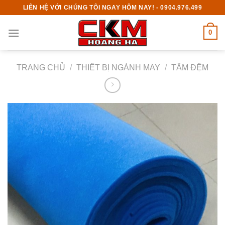
Skip
LIÊN HỆ VỚI CHÚNG TÔI NGAY HÔM NAY! - 0904.976.499
to
content
0
TRANG CHỦ
/
THIẾT BỊ NGÀNH MAY
/
TẤM ĐỆM