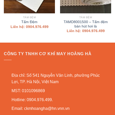
TẤM ĐỆM
TẤM ĐỆM
TAMD8001500 – Tấm đệm
Tấm Đệm
bàn hút hơi là
Liên hệ: 0904.976.499
Liên hệ: 0904.976.499
CÔNG TY TNHH CƠ KHÍ MAY HOÀNG HÀ
Địa chỉ: Số 541 Nguyễn Văn Linh, phường Phúc
Lợi, TP. Hà Nội, Việt Nam
MST: 0101096869
Hotline: 0904.976.499.
Email:
ckmhoangha@hn.vnn.vn