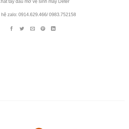
Chất tẩy dầu mỡ vệ sinh máy Deter
n hệ zalo: 0914.629.466/ 0983.752158