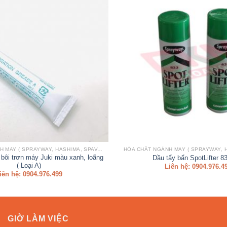
HÓA CHẤT NGÀNH MAY ( SPRAYWAY, HASHIMA, SPAVAN,..)
ôi trơn máy Juki màu xanh, loãng
Dầu tẩy bẩn SpotLifter 8
( Loại A)
Liên hệ: 0904.976.4
iên hệ: 0904.976.499
GIỜ LÀM VIỆC