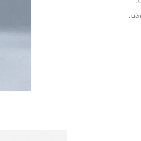
. 
. Liê