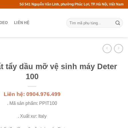
Số 541 Nguyễn Văn Linh, phường Phúc Lợi, TP. Hà Nội, Việt Nam
IDEO
LIÊN HỆ
t tẩy dầu mỡ vệ sinh máy Deter
100
Liên hệ: 0904.976.499
. Mã sản phẩm: PPIT100
. Xuất xư: Italy