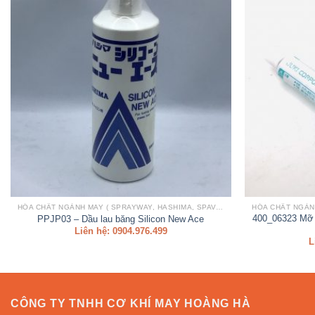
HÓA CHẤT NGÀNH MAY ( SPRAYWAY, HASHIMA, SPAVAN,..)
400_06323 Mỡ b
PPJP03 – Dầu lau băng Silicon New Ace
Liên hệ: 0904.976.499
L
CÔNG TY TNHH CƠ KHÍ MAY HOÀNG HÀ