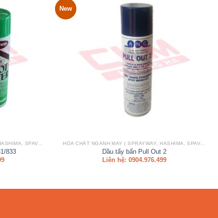
New
HÓA CHẤT NGÀNH MAY ( SPRAYWAY, HASHIMA, SPAVAN,..)
HÓA CHẤT NGÀNH MAY ( SPRAYWAY, HASHIMA, SPAVAN,..)
31/833
Dầu tẩy bẩn Pull Out 2
99
Liên hệ: 0904.976.499