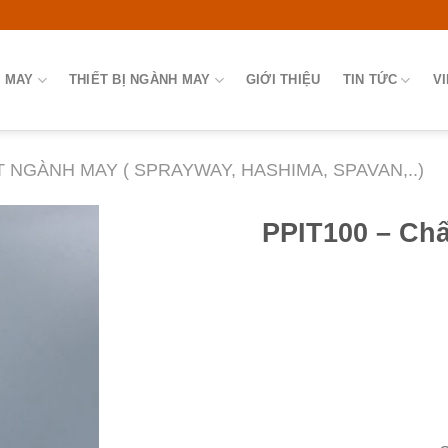
 MAY
THIẾT BỊ NGÀNH MAY
GIỚI THIỆU
TIN TỨC
V
 NGÀNH MAY ( SPRAYWAY, HASHIMA, SPAVAN,..)
PPIT100 – Chấ