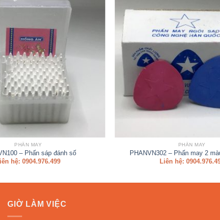
PHẤN MAY
PHẤN MAY
N100 – Phấn sáp đánh số
PHANVN302 – Phấn may 2 màu
iên hệ: 0904.976.499
Liên hệ: 0904.976.4
GIỜ LÀM VIỆC