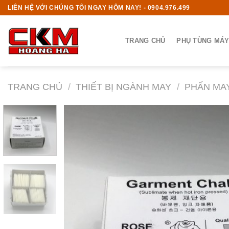
Skip
LIÊN HỆ VỚI CHÚNG TÔI NGAY HÔM NAY! - 0904.976.499
to
content
TRANG CHỦ
PHỤ TÙNG MÁY
TRANG CHỦ
/
THIẾT BỊ NGÀNH MAY
/
PHẤN MA