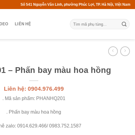
Số 541 Nguyễn Văn Linh, phường Phúc Lợi, TP. Hà Nội, Việt Nam
IDEO
LIÊN HỆ
 – Phấn bay màu hoa hồng
Liên hệ: 0904.976.499
. Mã sản phẩm: PHANHQ201
. Phấn bay màu hoa hồng
 hê zalo: 0914.629.466/ 0983.752.1587