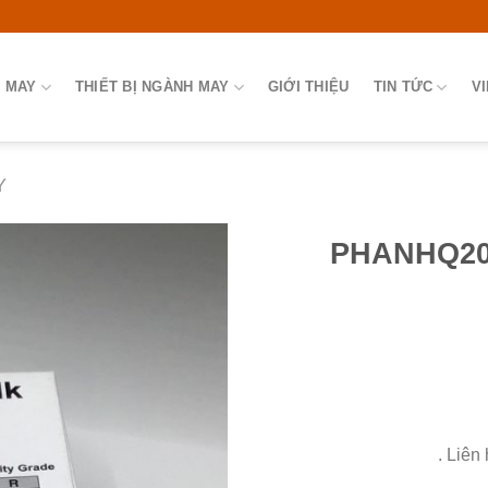
 MAY
THIẾT BỊ NGÀNH MAY
GIỚI THIỆU
TIN TỨC
V
Y
PHANHQ201
. Liên