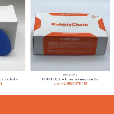
PHẤN MAY
 ( Xanh đỏ)
PHANHQ100 – Phấn bay màu con thỏ
99
Liên hệ: 0904.976.499