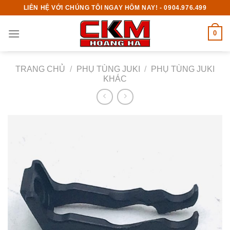
Skip
LIÊN HỆ VỚI CHÚNG TÔI NGAY HÔM NAY! - 0904.976.499
to
content
0
TRANG CHỦ
/
PHỤ TÙNG JUKI
/
PHỤ TÙNG JUKI
KHÁC