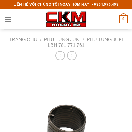
Skip
LIÊN HỆ VỚI CHÚNG TÔI NGAY HÔM NAY! - 0904.976.499
to
content
0
TRANG CHỦ
/
PHỤ TÙNG JUKI
/
PHỤ TÙNG JUKI
LBH 781,771,761