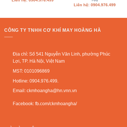
Liên hệ: 0904.976.499
Liên hệ: 0904.976.499
CÔNG TY TNHH CƠ KHÍ MAY HOÀNG HÀ
Địa chỉ: Số 541 Nguyễn Văn Linh, phường Phúc
Lợi, TP. Hà Nội, Việt Nam
MST: 0101096869
Hotline: 0904.976.499.
Email:
ckmhoangha@hn.vnn.vn
Facebook:
fb.com/ckmhoangha/