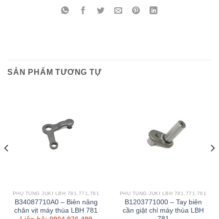
SẢN PHẨM TƯƠNG TỰ
PHỤ TÙNG JUKI LBH 781,771,761
PHỤ TÙNG JUKI LBH 781,771,761
B34087710A0 – Biên nâng
B1203771000 – Tay biên
chân vịt máy thùa LBH 781
cần giật chỉ máy thùa LBH
781