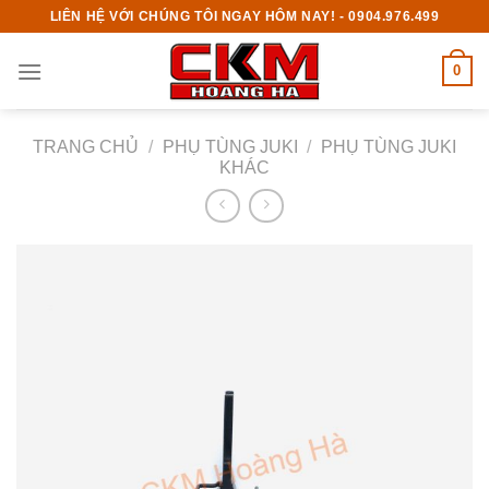
Skip
LIÊN HỆ VỚI CHÚNG TÔI NGAY HÔM NAY! - 0904.976.499
to
content
0
TRANG CHỦ
/
PHỤ TÙNG JUKI
/
PHỤ TÙNG JUKI
KHÁC