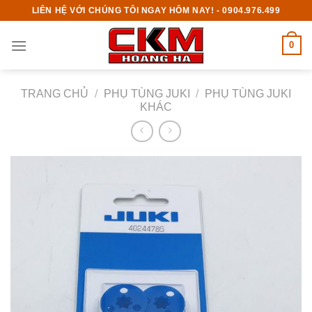
Skip
LIÊN HỆ VỚI CHÚNG TÔI NGAY HÔM NAY! - 0904.976.499
to
content
0
TRANG CHỦ
/
PHỤ TÙNG JUKI
/
PHỤ TÙNG JUKI
KHÁC