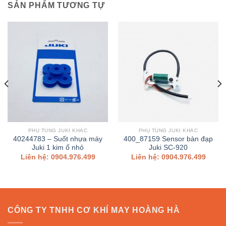
SẢN PHẨM TƯƠNG TỰ
PHỤ TÙNG JUKI KHÁC
PHỤ TÙNG JUKI KHÁC
40244783 – Suốt nhựa máy
400_87159 Sensor bàn đạp
Juki 1 kim ổ nhỏ
Juki SC-920
Liên hệ: 0904.976.499
Liên hệ: 0904.976.499
CÔNG TY TNHH CƠ KHÍ MAY HOÀNG HÀ