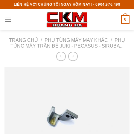
Skip
LIÊN HỆ VỚI CHÚNG TÔI NGAY HÔM NAY! - 0904.976.499
to
content
0
TRANG CHỦ
/
PHỤ TÙNG MÁY MAY KHÁC
/
PHỤ
TÙNG MÁY TRẦN ĐÈ JUKI - PEGASUS - SIRUBA,..