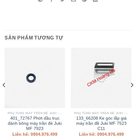
SẢN PHẨM TƯƠNG TỰ
PHỤ TÙNG MÁY TRẦN ĐÈ JUKI - PEGASUS - SIRUBA,..
PHỤ TÙNG MÁY TRẦN ĐÈ JUKI - PEGASUS - SIRUBA,..
401_72767 Phớt dầu trục
133_66208 Ke góc lắp giá
đánh bông máy trần đè Juki
máy trần đề Juki MF 7523
MF 7923
C11
Liên hệ: 0904.976.499
Liên hệ: 0904.976.499