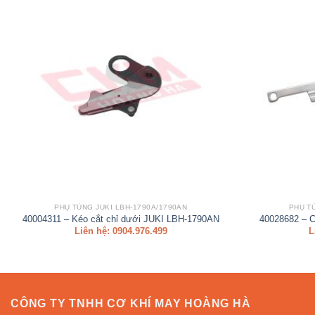
PHỤ TÙNG JUKI LBH-1790A/1790AN
PHỤ T
40004311 – Kéo cắt chỉ dưới JUKI LBH-1790AN
40028682 – C
Liên hệ: 0904.976.499
L
CÔNG TY TNHH CƠ KHÍ MAY HOÀNG HÀ