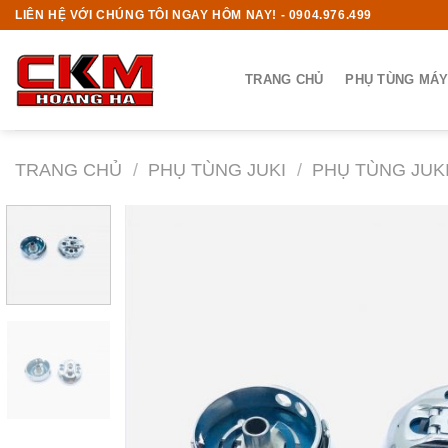
Skip
LIÊN HỆ VỚI CHÚNG TÔI NGAY HÔM NAY! - 0904.976.499
to
content
TRANG CHỦ
PHỤ TÙNG MÁY
TRANG CHỦ
/
PHỤ TÙNG JUKI
/
PHỤ TÙNG JUKI