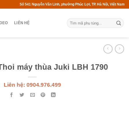
Số 541 Nguyễn Văn Linh, phường Phúc Lợi, TP. Hà Nội, Việt Nam
IDEO
LIÊN HỆ
Thoi máy thùa Juki LBH 1790
Liên hệ: 0904.976.499