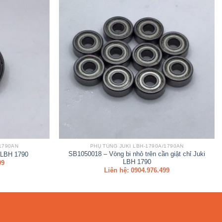
1790AN
PHỤ TÙNG JUKI LBH-1790A/1790AN
SB1050018 – Vòng bi nhỏ trên cần giật chỉ Juki
 LBH 1790
LBH 1790
99
Liên hệ: 0904.976.499