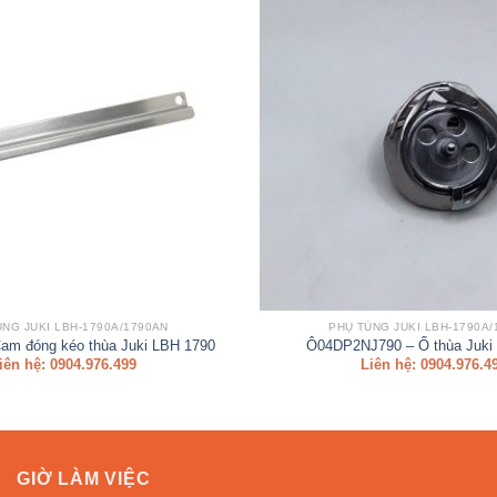
ÙNG JUKI LBH-1790A/1790AN
PHỤ TÙNG JUKI LBH-1790A/
am đóng kéo thùa Juki LBH 1790
Ô04DP2NJ790 – Ổ thùa Juki
iên hệ: 0904.976.499
Liên hệ: 0904.976.4
GIỜ LÀM VIỆC