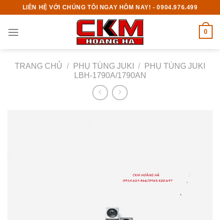
Skip
LIÊN HỆ VỚI CHÚNG TÔI NGAY HÔM NAY! - 0904.976.499
to
content
0
TRANG CHỦ
/
PHỤ TÙNG JUKI
/
PHỤ TÙNG JUKI
LBH-1790A/1790AN