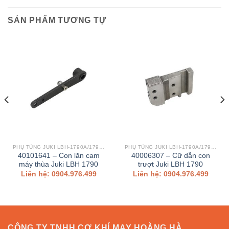
SẢN PHẨM TƯƠNG TỰ
PHỤ TÙNG JUKI LBH-1790A/1790AN
PHỤ TÙNG JUKI LBH-1790A/1790AN
40101641 – Con lăn cam
40006307 – Cữ dẫn con
máy thùa Juki LBH 1790
trượt Juki LBH 1790
Liên hệ: 0904.976.499
Liên hệ: 0904.976.499
CÔNG TY TNHH CƠ KHÍ MAY HOÀNG HÀ