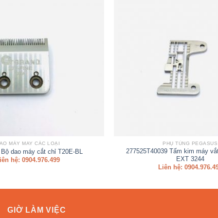
AO MÁY MAY CÁC LOẠI
PHỤ TÙNG PEGASUS
277525T40039 Tấm kim máy vắ
Bộ dao máy cắt chỉ T20E-BL
EXT 3244
iên hệ: 0904.976.499
Liên hệ: 0904.976.4
GIỜ LÀM VIỆC