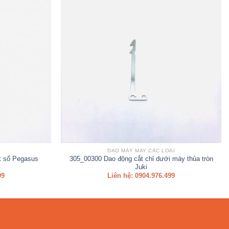
DAO MÁY MAY CÁC LOẠI
t sổ Pegasus
305_00300 Dao động cắt chỉ dưới máy thùa tròn
Juki
99
Liên hệ: 0904.976.499