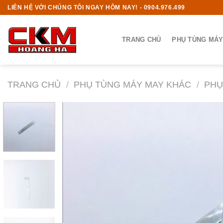
Skip
LIÊN HỆ VỚI CHÚNG TÔI NGAY HÔM NAY! - 0904.976.499
to
content
TRANG CHỦ
PHỤ TÙNG MÁY
TRANG CHỦ
/
PHỤ TÙNG MÁY MAY KHÁC
/
PHỤ