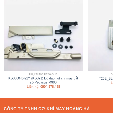
PHỤ TÙNG PEGASUS
D
KS308046-91Y (KS371) Bộ dao hút chỉ máy vắt
T20E_BL 
sổ Pegasus M900
L
Liên hệ: 0904.976.499
CÔNG TY TNHH CƠ KHÍ MAY HOÀNG HÀ