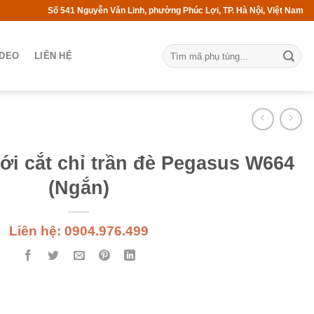
Số 541 Nguyễn Văn Linh, phường Phúc Lợi, TP. Hà Nội, Việt Nam
IDEO
LIÊN HỆ
ới cắt chỉ trần đè Pegasus W664
(Ngắn)
Liên hệ: 0904.976.499