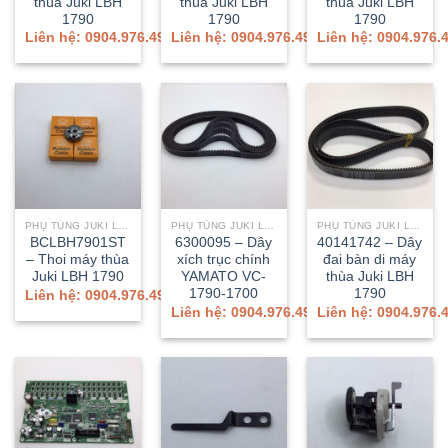
thùa Juki LBH
thùa Juki LBH
thùa Juki LBH
1790
1790
1790
Liên hệ: 0904.976.499
Liên hệ: 0904.976.499
Liên hệ: 0904.976.
PHỤ TÙNG JUKI LBH-1790A/1790AN
PHỤ TÙNG JUKI LBH-1790A/1790AN
PHỤ TÙNG JUKI LBH-1790A/1790AN
BCLBH7901ST
6300095 – Dây
40141742 – Dây
– Thoi máy thùa
xích trục chính
đai bàn di máy
Juki LBH 1790
YAMATO VC-
thùa Juki LBH
1790-1700
1790
Liên hệ: 0904.976.499
Liên hệ: 0904.976.499
Liên hệ: 0904.976.