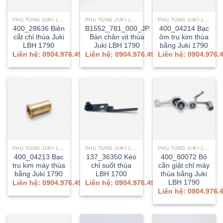
PHỤ TÙNG JUKI LBH-1790A/1790AN
PHỤ TÙNG JUKI LBH-1790A/1790AN
PHỤ TÙNG JUKI LBH-1790A/1790AN
400_28636 Biên
B1552_781_000_JP
400_04214 Bạc
cắt chỉ thùa Juki
Bàn chân vịt thùa
ôm trụ kim thùa
LBH 1790
Juki LBH 1790
bằng Juki 1790
Liên hệ: 0904.976.499
Liên hệ: 0904.976.499
Liên hệ: 0904.976.
PHỤ TÙNG JUKI LBH-1790A/1790AN
PHỤ TÙNG JUKI LBH-1790A/1790AN
PHỤ TÙNG JUKI LBH-1790A/1790AN
400_04213 Bạc
137_36350 Kéo
400_80072 Bộ
tru kim máy thùa
chỉ suốt thùa
cần giật chỉ máy
bằng Juki 1790
LBH 1700
thùa bằng Juki
LBH 1790
Liên hệ: 0904.976.499
Liên hệ: 0904.976.499
Liên hệ: 0904.976.