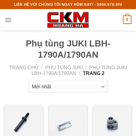
Skip
LIÊN HỆ VỚI CHÚNG TÔI NGAY HÔM NAY! - 0904.976.499
to
content
0
Phụ tùng JUKI LBH-
1790A/1790AN
TRANG CHỦ
/
PHỤ TÙNG JUKI
/
PHỤ TÙNG JUKI
LBH-1790A/1790AN
/
TRANG 2