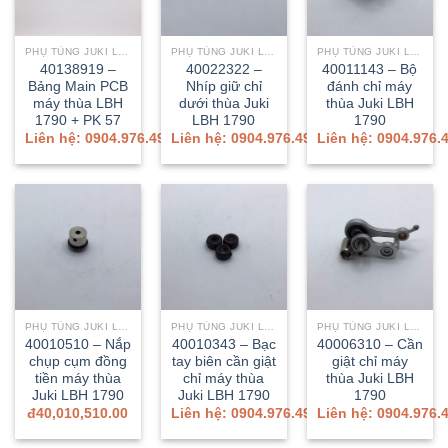
PHỤ TÙNG JUKI LBH-1790A/1790AN
PHỤ TÙNG JUKI LBH-1790A/1790AN
PHỤ TÙNG JUKI LBH-1790A/1790AN
40138919 –
40022322 –
40011143 – Bộ
Bảng Main PCB
Nhíp giữ chỉ
đánh chỉ máy
máy thùa LBH
dưới thùa Juki
thùa Juki LBH
1790 + PK 57
LBH 1790
1790
Liên hệ: 0904.976.499
Liên hệ: 0904.976.499
Liên hệ: 0904.976.
PHỤ TÙNG JUKI LBH-1790A/1790AN
PHỤ TÙNG JUKI LBH-1790A/1790AN
PHỤ TÙNG JUKI LBH-1790A/1790AN
40010510 – Nắp
40010343 – Bạc
40006310 – Cần
chụp cụm đồng
tay biên cần giật
giật chỉ máy
tiền máy thùa
chỉ máy thùa
thùa Juki LBH
Juki LBH 1790
Juki LBH 1790
1790
đ
40,010,510.00
Liên hệ: 0904.976.499
Liên hệ: 0904.976.