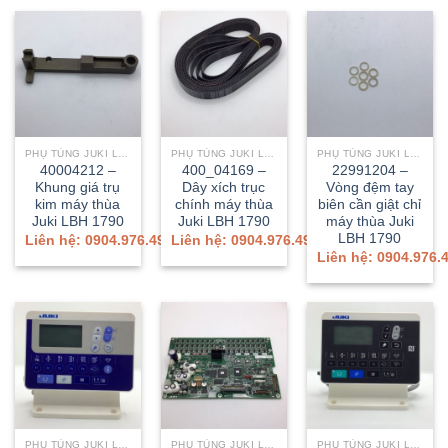
PHỤ TÙNG JUKI LBH-1790A/1790AN
PHỤ TÙNG JUKI LBH-1790A/1790AN
PHỤ TÙNG JUKI LBH-1790A/1790AN
40004212 –
400_04169 –
22991204 –
Khung giá trụ
Dây xích trục
Vòng đệm tay
kim máy thùa
chính máy thùa
biên cần giật chỉ
Juki LBH 1790
Juki LBH 1790
máy thùa Juki
LBH 1790
Liên hệ: 0904.976.499
Liên hệ: 0904.976.499
Liên hệ: 0904.976.
PHỤ TÙNG JUKI LBH-1790A/1790AN
PHỤ TÙNG JUKI LBH-1790A/1790AN
PHỤ TÙNG JUKI LBH-1790A/1790AN