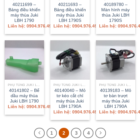
40211699 –
40211693 –
40189780 –
Bảng điều khiển
Bảng điều khiển
Màn hình máy
máy thùa Juki
máy thùa Juki
thùa Juki LBH
LBH 1790
LBH 1790S
1790S
Liên hệ: 0904.976.499
Liên hệ: 0904.976.499
Liên hệ: 0904.976.
PHỤ TÙNG JUKI LBH-1790A/1790AN
PHỤ TÙNG JUKI LBH-1790A/1790AN
PHỤ TÙNG JUKI LBH-1790A/1790AN
40141802 – Bể
40140040 – Mô
40139183 – Mô
dầu máy thùa
tơ kéo cắt chỉ
tơ bàn trượt
Juki LBH 1790
máy thùa Juki
máy thùa Juki
LBH 1790A
LBH 1790A
Liên hệ: 0904.976.499
Liên hệ: 0904.976.499
Liên hệ: 0904.976.
1
2
3
4