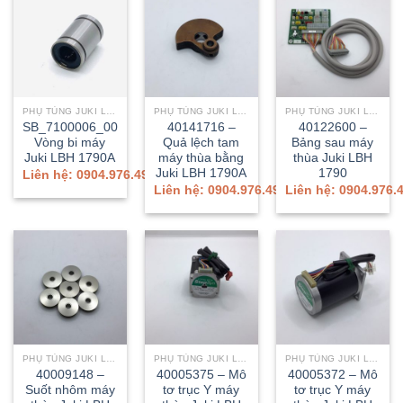
PHỤ TÙNG JUKI LBH-1790A/1790AN
PHỤ TÙNG JUKI LBH-1790A/1790AN
PHỤ TÙNG JUKI LBH-1790A/1790AN
SB_7100006_00
40141716 –
40122600 –
Vòng bi máy
Quả lệch tam
Bảng sau máy
Juki LBH 1790A
máy thùa bằng
thùa Juki LBH
Juki LBH 1790A
1790
Liên hệ: 0904.976.499
Liên hệ: 0904.976.499
Liên hệ: 0904.976.
PHỤ TÙNG JUKI LBH-1790A/1790AN
PHỤ TÙNG JUKI LBH-1790A/1790AN
PHỤ TÙNG JUKI LBH-1790A/1790AN
40009148 –
40005375 – Mô
40005372 – Mô
Suốt nhôm máy
tơ trục Y máy
tơ trục Y máy